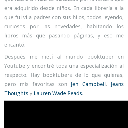
era adquirido desde niños. En cada librería a la
que fui vi a padres con sus hijos, todos leyendo,
curiosos por las novedades, habitando los
libros más que pasando páginas, y eso me
encantó.
Después me metí al mundo booktuber en
Youtube y encontré toda una especialización al
respecto. Hay booktubers de lo que quieras,
pero mis favoritas son
Jen Campbell
,
Jeans
Thoughts
y
Lauren Wade Reads.