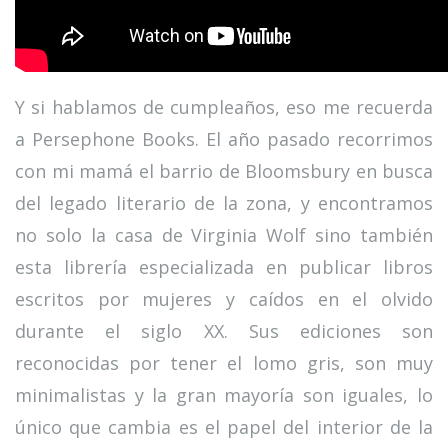
Y si hablamos de cumpleaños, eso me recuerda
a Persephone Books. El año pasado recorrimos
con mi mamá el barrio de Bloomsbury en busca
del legado literario de la zona, y encontramos
no solo la casa de Virginia Wolf sino también
esta librería especializada en publicar libros
escritos por mujeres y caídos en el olvido
durante el siglo XX. Sus ediciones son
reconocidas por tener el lomo gris, son muy
minimalistas y la gran mayoría son iguales, lo
único que cambia es el papel del interior de la